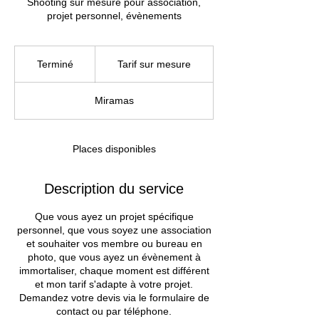
Shooting sur mesure pour association,
projet personnel, évènements
Tarif
sur
Terminé
T
Tarif sur mesure
mesure
e
r
Miramas
m
i
n
é
Places disponibles
Description du service
Que vous ayez un projet spécifique
personnel, que vous soyez une association
et souhaiter vos membre ou bureau en
photo, que vous ayez un évènement à
immortaliser, chaque moment est différent
et mon tarif s'adapte à votre projet.
Demandez votre devis via le formulaire de
contact ou par téléphone.