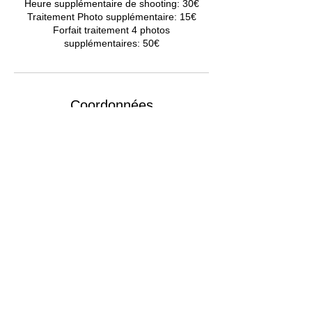
Heure supplémentaire de shooting: 30€
Traitement Photo supplémentaire: 15€
Forfait traitement 4 photos
supplémentaires: 50€
Coordonnées
+33610013382
clairdelune.photographe@gmail.com
Miramas, France
MENTIONS LÉGALES
POLITIQUE EN MATIÈRE DE COOKIES
CGV