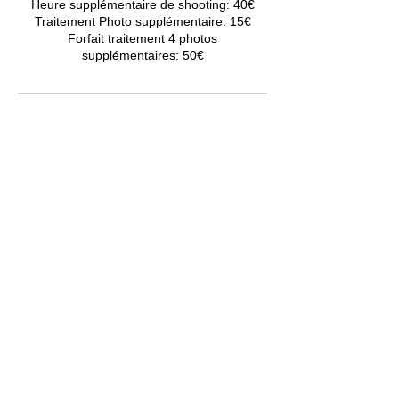
Heure supplémentaire de shooting: 40€
Traitement Photo supplémentaire: 15€
Forfait traitement 4 photos
supplémentaires: 50€
Coordonnées
Miramas, France
MENTIONS LÉGALES
POLITIQUE EN MATIÈRE DE COOKIES
CGV
CONDITIONS D'UTILISATION