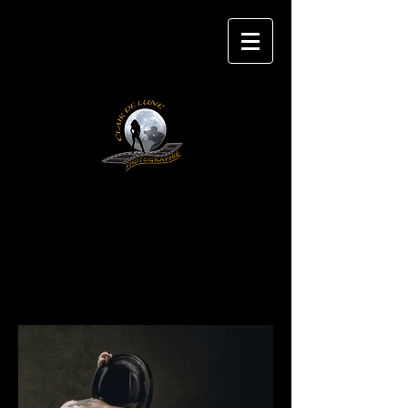
CLAIR DE LUNE
P H O T O G R A P H IE
NU en clair obscur
www.clairdeluneshooting.com