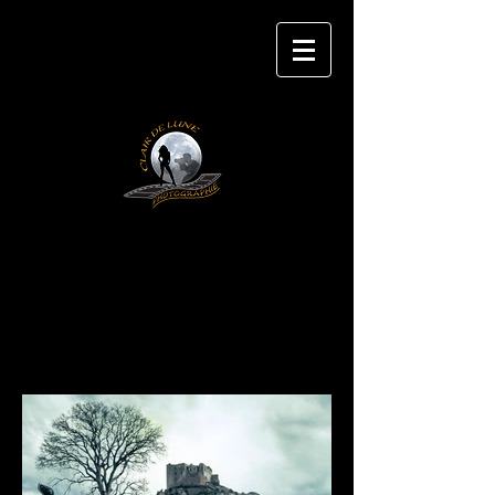
CLAIR DE LUNE
P H O T O G R A P H IE
Véhicules
www.clairdeluneshooting.com